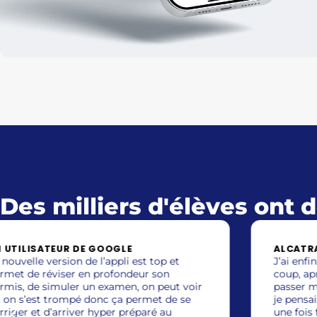
Des milliers d'élèves ont
ALCATRAZ
J’ai enfin réussie ma théorique du premier
coup, après 4 mois d’étude intensive j’ai
ir
passer mon examen en moins de 10minute,
je pensais l’avoir raté en fin d’examen mais
une fois fini j’ai réussie, cette application est