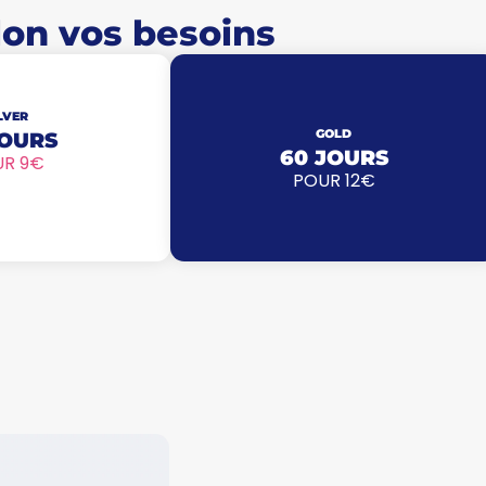
elon vos besoins
LVER
GOLD
JOURS
60 JOURS
UR 9€
POUR 12€