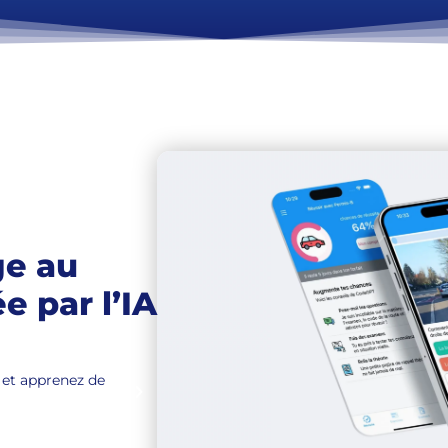
ge
au
e par l’IA
DÉBRIEFING PERSONNALISÉ
 et apprenez de
Après chaque session, recevez un compt
améliorer. Notre récapitulatif intellige
priorité pour gagner en efficacité.