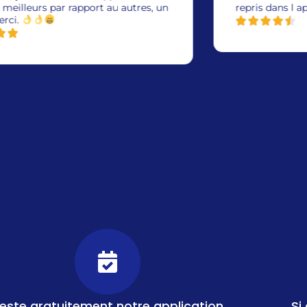
repris dans l application …
este gratuitement notre application
Si