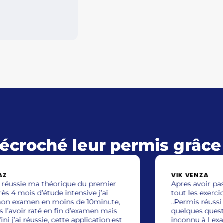
 décroché leur permis grâc
VIK VENZA
Apres avoir passer 10jours dessus a passer
tout les exercices plusieurs fois par jours
..Permis réussi !!! grâce à l application
quelques questions m’etais complètement
inconnu à l examen mais la plus part était