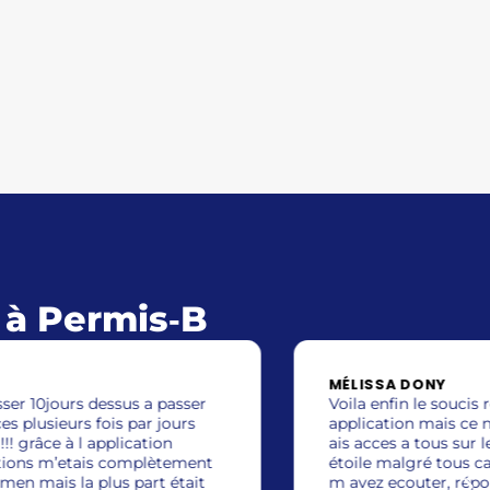
e à Permis‑B
MÉLISSA DONY
M
Voila enfin le soucis régler bon pas avec l
me
application mais ce n est qu un detail car j
il
ais acces a tous sur le site je vous met 5
j’
étoile malgré tous car vous avez reagis et
ap
m avez ecouter, répondu et trouvé une