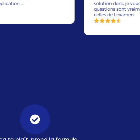
solution donc je vous dit merci et les
questions sont vraiment bien et semblable a
celles de l examen
 ca te plaît, prend la formule