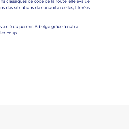
s classiques de code de la route, elle évalue
ns des situations de conduite réelles, filmées
ve clé du permis B belge grâce à notre
ier coup.