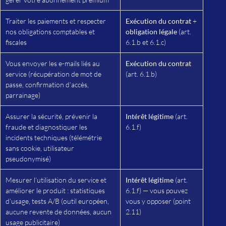
Traiter les paiements et respecter
Exécution du contrat
+
nos obligations comptables et
obligation légale
(art.
fiscales
6.1.b et 6.1.c)
Vous envoyer les e-mails liés au
Exécution du contrat
service (récupération de mot de
(art. 6.1.b)
passe, confirmation d’accès,
parrainage)
Assurer la sécurité, prévenir la
Intérêt légitime
(art.
fraude et diagnostiquer les
6.1.f)
incidents techniques (télémétrie
sans cookie, utilisateur
pseudonymisé)
Mesurer l’utilisation du service et
Intérêt légitime
(art.
améliorer le produit : statistiques
6.1.f) — vous pouvez
d’usage, tests A/B (outil européen,
vous y opposer (point
aucune revente de données, aucun
2.11)
usage publicitaire)