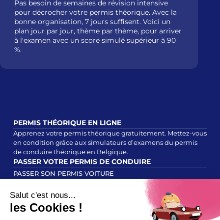
b
Pas besoin de semaines de révision intensive
pour décrocher votre permis théorique. Avec la
Pr
bonne organisation, 7 jours suffisent. Voici un
fl
plan jour par jour, thème par thème, pour arriver
re
à l'examen avec un score simulé supérieur à 90
th
%.
ca
pi
to
PERMIS THÉORIQUE EN LIGNE
Apprenez votre permis théorique gratuitement. Mettez-vous
en condition grâce aux simulateurs d’examens du permis
de conduire théorique en Belgique.
PASSER VOTRE PERMIS DE CONDUIRE
PASSER SON PERMIS VOITURE
PASSER SON PERMIS CYCLOMOTEUR
PASSER SON PERMIS MOTO
TEST DE PERCEPTION DES RISQUES
LIENS UTILES